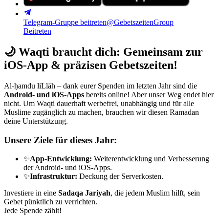
Telegram-Gruppe beitreten
@GebetszeitenGroup
Beitreten
🌙
Waqti braucht dich: Gemeinsam zur
iOS-App & präzisen Gebetszeiten!
Al-ḥamdu liLlāh – dank eurer Spenden im letzten Jahr sind die
Android- und iOS-Apps
bereits online! Aber unser Weg endet hier
nicht. Um Waqti dauerhaft werbefrei, unabhängig und für alle
Muslime zugänglich zu machen, brauchen wir diesen Ramadan
deine Unterstützung.
Unsere Ziele für dieses Jahr:
✨
App-Entwicklung:
Weiterentwicklung und Verbesserung
der Android- und iOS-Apps.
✨
Infrastruktur:
Deckung der Serverkosten.
Investiere in eine
Sadaqa Jariyah
, die jedem Muslim hilft, sein
Gebet pünktlich zu verrichten.
Jede Spende zählt!