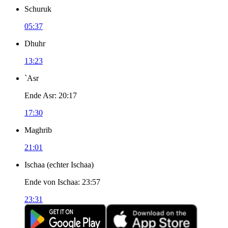
Schuruk
05:37
Dhuhr
13:23
`Asr
Ende Asr
:
20:17
17:30
Maghrib
21:01
Ischaa
(
echter Ischaa
)
Ende von Ischaa
:
23:57
23:31