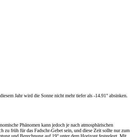
iesem Jahr wird die Sonne nicht mehr tiefer als -14.91° absinken.
tronomische Phänomen kann jedoch je nach atmosphärischen
zu früh für das Fadschr-Gebet sein, und diese Zeit sollte nur zum
htung und Berechnung auf 19° unter dem Horizont festgelegt. Mit