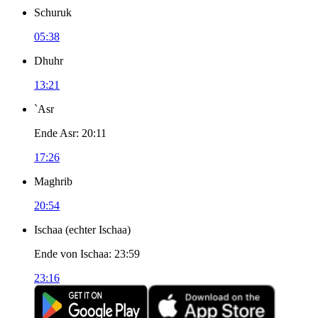
Schuruk
05:38
Dhuhr
13:21
`Asr
Ende Asr
:
20:11
17:26
Maghrib
20:54
Ischaa
(
echter Ischaa
)
Ende von Ischaa
:
23:59
23:16