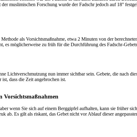
t der muslimischen Forschung wurde der Fadschr jedoch auf 18° festge
 Methode als Vorsichtsmaßnahme, etwa 2 Minuten von der berechneten Fa
t, es möglicherweise zu früh für die Durchführung des Fadschr-Gebets 
e Lichtverschmutzung nun immer sichtbar sein. Gebete, die nach dieser 
ist, dass die Zeit angebrochen ist.
on Vorsichtsmaßnahmen
 aber wenn Sie sich auf einem Berggipfel aufhalten, kann sie früher sic
k ab. Es gilt als riskant, das Gebet nicht vor Ablauf dieser angepasste