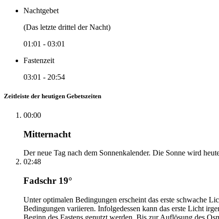
Nachtgebet
(Das letzte drittel der Nacht)
01:01
-
03:01
Fastenzeit
03:01
-
20:54
Zeitleiste der heutigen Gebetszeiten
00:00
Mitternacht
Der neue Tag nach dem Sonnenkalender. Die Sonne wird heute, i
02:48
Fadschr 19°
Unter optimalen Bedingungen erscheint das erste schwache Li
Bedingungen variieren. Infolgedessen kann das erste Licht irg
Beginn des Fastens genutzt werden. Bis zur Auflösung des Osm