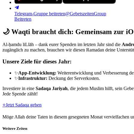
Telegram-Gruppe beitreten
@GebetszeitenGroup
Beitreten
🌙
Waqti braucht dich: Gemeinsam zur iO
Al-ḥamdu liLlāh – dank eurer Spenden im letzten Jahr sind die
Andro
zugänglich zu machen, brauchen wir diesen Ramadan deine Unterstü
Unsere Ziele für dieses Jahr:
✨
App-Entwicklung:
Weiterentwicklung und Verbesserung de
✨
Infrastruktur:
Deckung der Serverkosten.
Investiere in eine
Sadaqa Jariyah
, die jedem Muslim hilft, sein Gebe
Jede Spende zählt!
⭐
Jetzt Sadaqa geben
Möge Allah deine Taten in diesem gesegneten Monat vervielfachen un
Weitere Zeiten