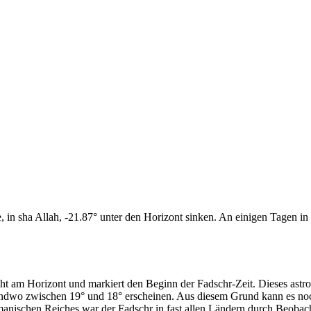
n sha Allah, -21.87° unter den Horizont sinken. An einigen Tagen in d
cht am Horizont und markiert den Beginn der Fadschr-Zeit. Dieses as
endwo zwischen 19° und 18° erscheinen. Aus diesem Grund kann es noch 
anischen Reiches war der Fadschr in fast allen Ländern durch Beobac