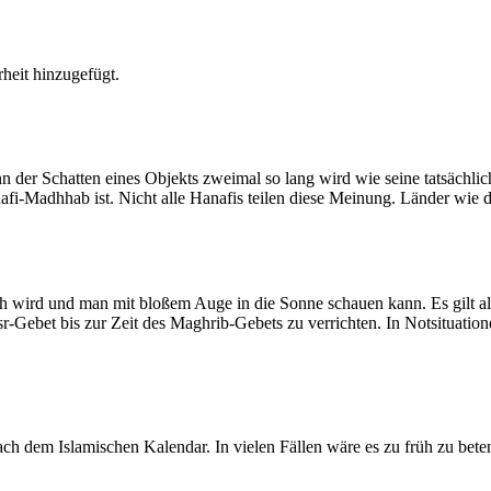
heit hinzugefügt.
der Schatten eines Objekts zweimal so lang wird wie seine tatsächlic
nafi-Madhhab ist. Nicht alle Hanafis teilen diese Meinung. Länder wie
ich wird und man mit bloßem Auge in die Sonne schauen kann. Es gilt a
Asr-Gebet bis zur Zeit des Maghrib-Gebets zu verrichten. In Notsituatio
 dem Islamischen Kalendar. In vielen Fällen wäre es zu früh zu beten