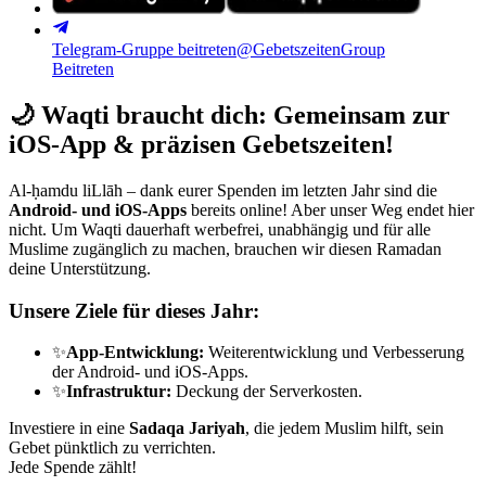
Telegram-Gruppe beitreten
@GebetszeitenGroup
Beitreten
🌙
Waqti braucht dich: Gemeinsam zur
iOS-App & präzisen Gebetszeiten!
Al-ḥamdu liLlāh – dank eurer Spenden im letzten Jahr sind die
Android- und iOS-Apps
bereits online! Aber unser Weg endet hier
nicht. Um Waqti dauerhaft werbefrei, unabhängig und für alle
Muslime zugänglich zu machen, brauchen wir diesen Ramadan
deine Unterstützung.
Unsere Ziele für dieses Jahr:
✨
App-Entwicklung:
Weiterentwicklung und Verbesserung
der Android- und iOS-Apps.
✨
Infrastruktur:
Deckung der Serverkosten.
Investiere in eine
Sadaqa Jariyah
, die jedem Muslim hilft, sein
Gebet pünktlich zu verrichten.
Jede Spende zählt!