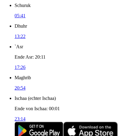
Schuruk
05:41
Dhuhr
13:22
`Asr
Ende Asr
:
20:11
17:26
Maghrib
20:54
Ischaa
(
echter Ischaa
)
Ende von Ischaa
:
00:01
23:14