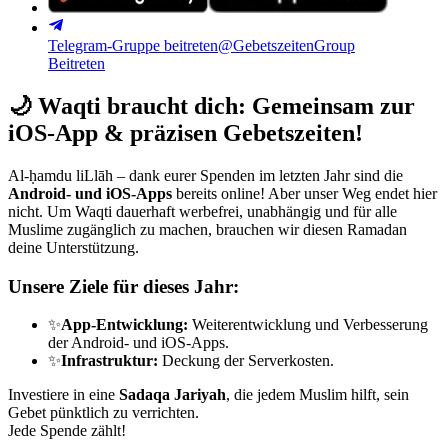
Telegram-Gruppe beitreten
@GebetszeitenGroup
Beitreten
🌙
Waqti braucht dich: Gemeinsam zur
iOS-App & präzisen Gebetszeiten!
Al-ḥamdu liLlāh – dank eurer Spenden im letzten Jahr sind die
Android- und iOS-Apps
bereits online! Aber unser Weg endet hier
nicht. Um Waqti dauerhaft werbefrei, unabhängig und für alle
Muslime zugänglich zu machen, brauchen wir diesen Ramadan
deine Unterstützung.
Unsere Ziele für dieses Jahr:
✨
App-Entwicklung:
Weiterentwicklung und Verbesserung
der Android- und iOS-Apps.
✨
Infrastruktur:
Deckung der Serverkosten.
Investiere in eine
Sadaqa Jariyah
, die jedem Muslim hilft, sein
Gebet pünktlich zu verrichten.
Jede Spende zählt!