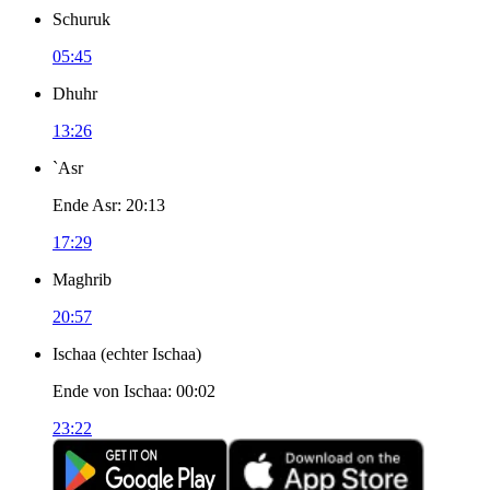
Schuruk
05:45
Dhuhr
13:26
`Asr
Ende Asr
:
20:13
17:29
Maghrib
20:57
Ischaa
(
echter Ischaa
)
Ende von Ischaa
:
00:02
23:22