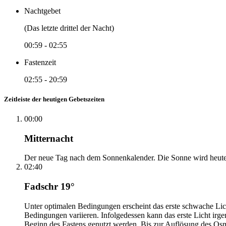
Nachtgebet
(Das letzte drittel der Nacht)
00:59
-
02:55
Fastenzeit
02:55
-
20:59
Zeitleiste der heutigen Gebetszeiten
00:00
Mitternacht
Der neue Tag nach dem Sonnenkalender. Die Sonne wird heute, i
02:40
Fadschr 19°
Unter optimalen Bedingungen erscheint das erste schwache Li
Bedingungen variieren. Infolgedessen kann das erste Licht irg
Beginn des Fastens genutzt werden. Bis zur Auflösung des Osm