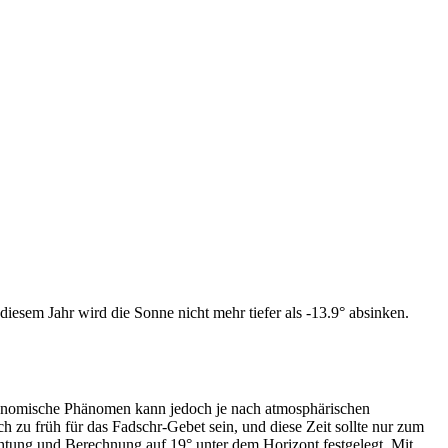
iesem Jahr wird die Sonne nicht mehr tiefer als -13.9° absinken.
tronomische Phänomen kann jedoch je nach atmosphärischen
zu früh für das Fadschr-Gebet sein, und diese Zeit sollte nur zum
htung und Berechnung auf 19° unter dem Horizont festgelegt. Mit