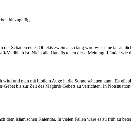
heit hinzugefügt.
der Schatten eines Objekts zweimal so lang wird wie seine tatsächlic
nafi-Madhhab ist. Nicht alle Hanafis teilen diese Meinung. Länder wie
ich wird und man mit bloßem Auge in die Sonne schauen kann. Es gilt a
Asr-Gebet bis zur Zeit des Maghrib-Gebets zu verrichten. In Notsituatio
 dem Islamischen Kalendar. In vielen Fällen wäre es zu früh zu beten