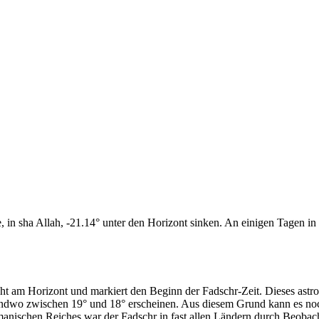
n sha Allah, -21.14° unter den Horizont sinken. An einigen Tagen in d
cht am Horizont und markiert den Beginn der Fadschr-Zeit. Dieses as
endwo zwischen 19° und 18° erscheinen. Aus diesem Grund kann es noch 
anischen Reiches war der Fadschr in fast allen Ländern durch Beobac