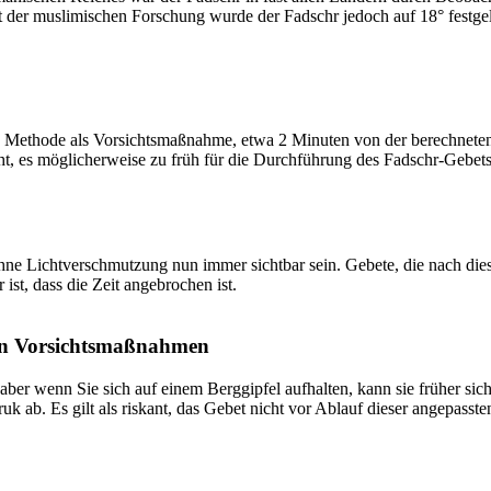
t der muslimischen Forschung wurde der Fadschr jedoch auf 18° festge
 Methode als Vorsichtsmaßnahme, etwa 2 Minuten von der berechneten Fa
t, es möglicherweise zu früh für die Durchführung des Fadschr-Gebets 
e Lichtverschmutzung nun immer sichtbar sein. Gebete, die nach dieser 
ist, dass die Zeit angebrochen ist.
on Vorsichtsmaßnahmen
 aber wenn Sie sich auf einem Berggipfel aufhalten, kann sie früher sic
k ab. Es gilt als riskant, das Gebet nicht vor Ablauf dieser angepasste