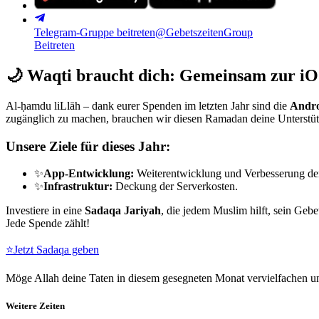
Telegram-Gruppe beitreten
@GebetszeitenGroup
Beitreten
🌙
Waqti braucht dich: Gemeinsam zur iO
Al-ḥamdu liLlāh – dank eurer Spenden im letzten Jahr sind die
Andro
zugänglich zu machen, brauchen wir diesen Ramadan deine Unterstü
Unsere Ziele für dieses Jahr:
✨
App-Entwicklung:
Weiterentwicklung und Verbesserung de
✨
Infrastruktur:
Deckung der Serverkosten.
Investiere in eine
Sadaqa Jariyah
, die jedem Muslim hilft, sein Gebe
Jede Spende zählt!
⭐
Jetzt Sadaqa geben
Möge Allah deine Taten in diesem gesegneten Monat vervielfachen un
Weitere Zeiten