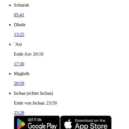
Schuruk
05:41
Dhuhr
13:25
`Asr
Ende Asr
:
20:16
17:30
Maghrib
20:59
Ischaa
(
echter Ischaa
)
Ende von Ischaa
:
23:59
23:28