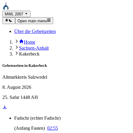
MWL 2007
Open main menu
Über die Gebetszeiten
Home
Sachsen-Anhalt
Kakerbeck
Gebetszeiten in
Kakerbeck
Altmarkkreis Salzwedel
8. August 2026
25. Safar 1448 AH
Fadschr
(
echter Fadschr
)
(
Anfang Fasten
)
02:55