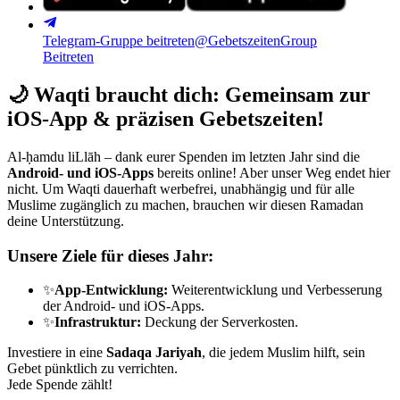
Telegram-Gruppe beitreten
@GebetszeitenGroup
Beitreten
🌙
Waqti braucht dich: Gemeinsam zur
iOS-App & präzisen Gebetszeiten!
Al-ḥamdu liLlāh – dank eurer Spenden im letzten Jahr sind die
Android- und iOS-Apps
bereits online! Aber unser Weg endet hier
nicht. Um Waqti dauerhaft werbefrei, unabhängig und für alle
Muslime zugänglich zu machen, brauchen wir diesen Ramadan
deine Unterstützung.
Unsere Ziele für dieses Jahr:
✨
App-Entwicklung:
Weiterentwicklung und Verbesserung
der Android- und iOS-Apps.
✨
Infrastruktur:
Deckung der Serverkosten.
Investiere in eine
Sadaqa Jariyah
, die jedem Muslim hilft, sein
Gebet pünktlich zu verrichten.
Jede Spende zählt!