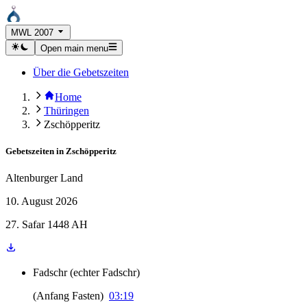
MWL 2007
Open main menu
Über die Gebetszeiten
Home
Thüringen
Zschöpperitz
Gebetszeiten in
Zschöpperitz
Altenburger Land
10. August 2026
27. Safar 1448 AH
Fadschr
(
echter Fadschr
)
(
Anfang Fasten
)
03:19