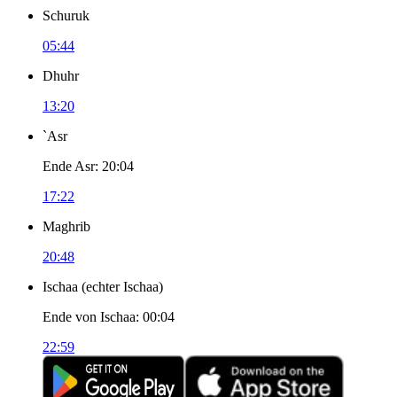
Schuruk
05:44
Dhuhr
13:20
`Asr
Ende Asr
:
20:04
17:22
Maghrib
20:48
Ischaa
(
echter Ischaa
)
Ende von Ischaa
:
00:04
22:59