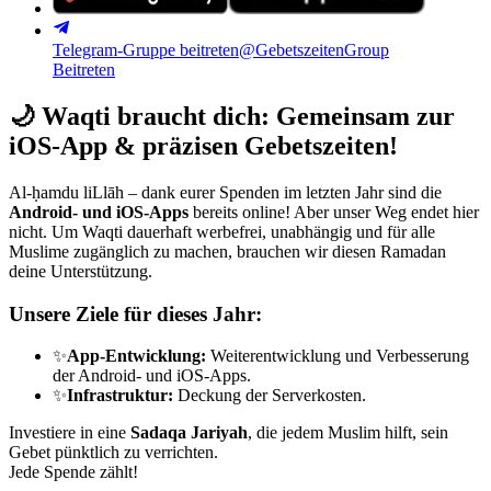
Telegram-Gruppe beitreten
@GebetszeitenGroup
Beitreten
🌙
Waqti braucht dich: Gemeinsam zur
iOS-App & präzisen Gebetszeiten!
Al-ḥamdu liLlāh – dank eurer Spenden im letzten Jahr sind die
Android- und iOS-Apps
bereits online! Aber unser Weg endet hier
nicht. Um Waqti dauerhaft werbefrei, unabhängig und für alle
Muslime zugänglich zu machen, brauchen wir diesen Ramadan
deine Unterstützung.
Unsere Ziele für dieses Jahr:
✨
App-Entwicklung:
Weiterentwicklung und Verbesserung
der Android- und iOS-Apps.
✨
Infrastruktur:
Deckung der Serverkosten.
Investiere in eine
Sadaqa Jariyah
, die jedem Muslim hilft, sein
Gebet pünktlich zu verrichten.
Jede Spende zählt!