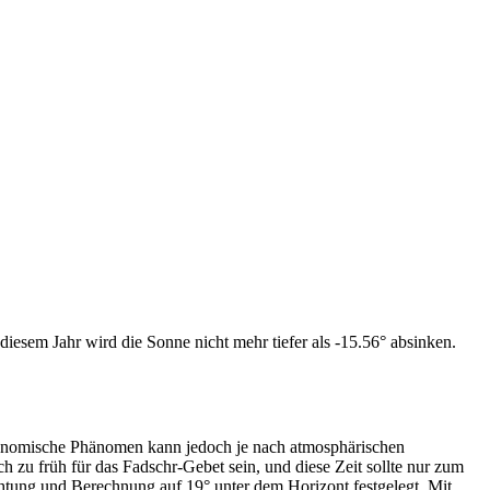
iesem Jahr wird die Sonne nicht mehr tiefer als -15.56° absinken.
tronomische Phänomen kann jedoch je nach atmosphärischen
zu früh für das Fadschr-Gebet sein, und diese Zeit sollte nur zum
htung und Berechnung auf 19° unter dem Horizont festgelegt. Mit