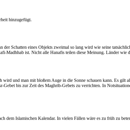
heit hinzugefügt.
der Schatten eines Objekts zweimal so lang wird wie seine tatsächlic
nafi-Madhhab ist. Nicht alle Hanafis teilen diese Meinung. Länder wie
ich wird und man mit bloßem Auge in die Sonne schauen kann. Es gilt a
Asr-Gebet bis zur Zeit des Maghrib-Gebets zu verrichten. In Notsituatio
 dem Islamischen Kalendar. In vielen Fällen wäre es zu früh zu beten