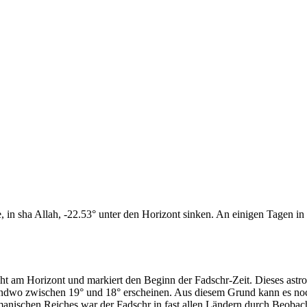
n sha Allah, -22.53° unter den Horizont sinken. An einigen Tagen in d
cht am Horizont und markiert den Beginn der Fadschr-Zeit. Dieses as
endwo zwischen 19° und 18° erscheinen. Aus diesem Grund kann es noch 
anischen Reiches war der Fadschr in fast allen Ländern durch Beobac