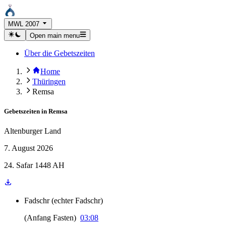
MWL 2007
Open main menu
Über die Gebetszeiten
Home
Thüringen
Remsa
Gebetszeiten in
Remsa
Altenburger Land
7. August 2026
24. Safar 1448 AH
Fadschr
(
echter Fadschr
)
(
Anfang Fasten
)
03:08