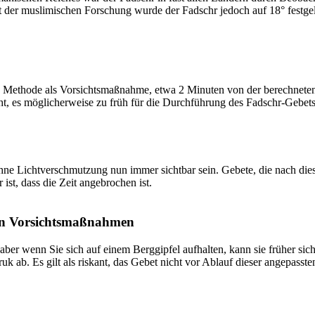
t der muslimischen Forschung wurde der Fadschr jedoch auf 18° festge
 Methode als Vorsichtsmaßnahme, etwa 2 Minuten von der berechneten Fa
t, es möglicherweise zu früh für die Durchführung des Fadschr-Gebets 
e Lichtverschmutzung nun immer sichtbar sein. Gebete, die nach dieser 
ist, dass die Zeit angebrochen ist.
on Vorsichtsmaßnahmen
 aber wenn Sie sich auf einem Berggipfel aufhalten, kann sie früher sic
k ab. Es gilt als riskant, das Gebet nicht vor Ablauf dieser angepasste