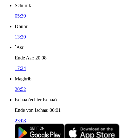
Schuruk
05:39
Dhuhr
13:20
`Asr
Ende Asr
:
20:08
17:24
Maghrib
20:52
Ischaa
(
echter Ischaa
)
Ende von Ischaa
:
00:01
23:08