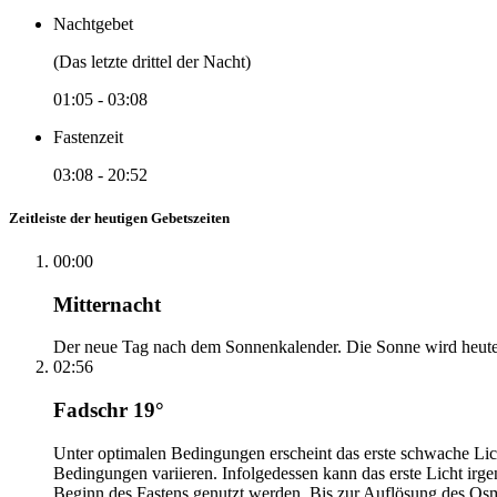
Nachtgebet
(Das letzte drittel der Nacht)
01:05
-
03:08
Fastenzeit
03:08
-
20:52
Zeitleiste der heutigen Gebetszeiten
00:00
Mitternacht
Der neue Tag nach dem Sonnenkalender. Die Sonne wird heute, i
02:56
Fadschr 19°
Unter optimalen Bedingungen erscheint das erste schwache Li
Bedingungen variieren. Infolgedessen kann das erste Licht irg
Beginn des Fastens genutzt werden. Bis zur Auflösung des Osm