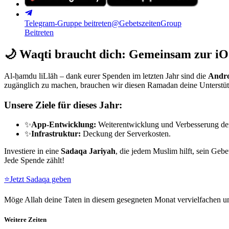
Telegram-Gruppe beitreten
@GebetszeitenGroup
Beitreten
🌙
Waqti braucht dich: Gemeinsam zur iO
Al-ḥamdu liLlāh – dank eurer Spenden im letzten Jahr sind die
Andro
zugänglich zu machen, brauchen wir diesen Ramadan deine Unterstü
Unsere Ziele für dieses Jahr:
✨
App-Entwicklung:
Weiterentwicklung und Verbesserung de
✨
Infrastruktur:
Deckung der Serverkosten.
Investiere in eine
Sadaqa Jariyah
, die jedem Muslim hilft, sein Gebe
Jede Spende zählt!
⭐
Jetzt Sadaqa geben
Möge Allah deine Taten in diesem gesegneten Monat vervielfachen un
Weitere Zeiten