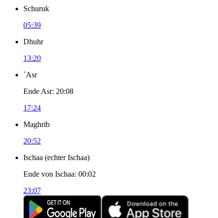
Schuruk
05:39
Dhuhr
13:20
`Asr
Ende Asr
:
20:08
17:24
Maghrib
20:52
Ischaa
(
echter Ischaa
)
Ende von Ischaa
:
00:02
23:07