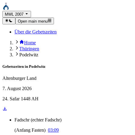
MWL 2007
Open main menu
Über die Gebetszeiten
Home
Thüringen
Podelwitz
Gebetszeiten in
Podelwitz
Altenburger Land
7. August 2026
24. Safar 1448 AH
Fadschr
(
echter Fadschr
)
(
Anfang Fasten
)
03:09