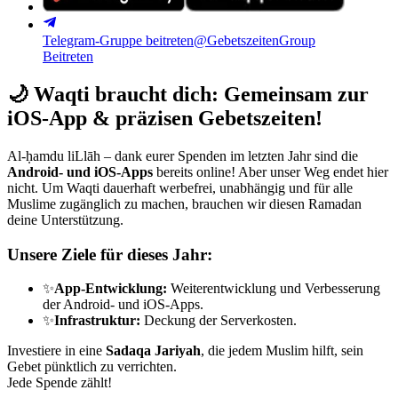
Telegram-Gruppe beitreten
@GebetszeitenGroup
Beitreten
🌙
Waqti braucht dich: Gemeinsam zur
iOS-App & präzisen Gebetszeiten!
Al-ḥamdu liLlāh – dank eurer Spenden im letzten Jahr sind die
Android- und iOS-Apps
bereits online! Aber unser Weg endet hier
nicht. Um Waqti dauerhaft werbefrei, unabhängig und für alle
Muslime zugänglich zu machen, brauchen wir diesen Ramadan
deine Unterstützung.
Unsere Ziele für dieses Jahr:
✨
App-Entwicklung:
Weiterentwicklung und Verbesserung
der Android- und iOS-Apps.
✨
Infrastruktur:
Deckung der Serverkosten.
Investiere in eine
Sadaqa Jariyah
, die jedem Muslim hilft, sein
Gebet pünktlich zu verrichten.
Jede Spende zählt!