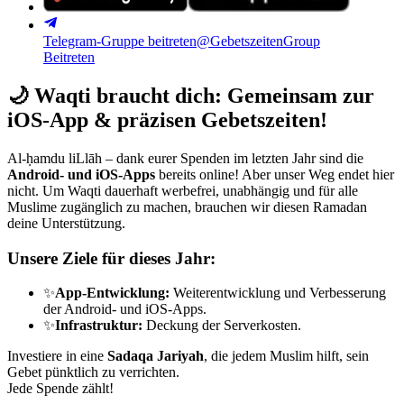
Telegram-Gruppe beitreten
@GebetszeitenGroup
Beitreten
🌙
Waqti braucht dich: Gemeinsam zur
iOS-App & präzisen Gebetszeiten!
Al-ḥamdu liLlāh – dank eurer Spenden im letzten Jahr sind die
Android- und iOS-Apps
bereits online! Aber unser Weg endet hier
nicht. Um Waqti dauerhaft werbefrei, unabhängig und für alle
Muslime zugänglich zu machen, brauchen wir diesen Ramadan
deine Unterstützung.
Unsere Ziele für dieses Jahr:
✨
App-Entwicklung:
Weiterentwicklung und Verbesserung
der Android- und iOS-Apps.
✨
Infrastruktur:
Deckung der Serverkosten.
Investiere in eine
Sadaqa Jariyah
, die jedem Muslim hilft, sein
Gebet pünktlich zu verrichten.
Jede Spende zählt!