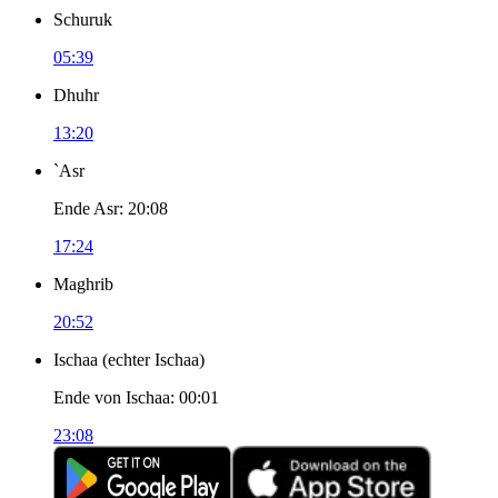
Schuruk
05:39
Dhuhr
13:20
`Asr
Ende Asr
:
20:08
17:24
Maghrib
20:52
Ischaa
(
echter Ischaa
)
Ende von Ischaa
:
00:01
23:08