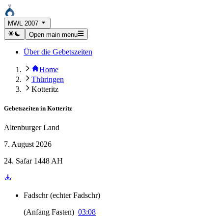
MWL 2007
Open main menu
Über die Gebetszeiten
Home
Thüringen
Kotteritz
Gebetszeiten in
Kotteritz
Altenburger Land
7. August 2026
24. Safar 1448 AH
Fadschr
(
echter Fadschr
)
(
Anfang Fasten
)
03:08