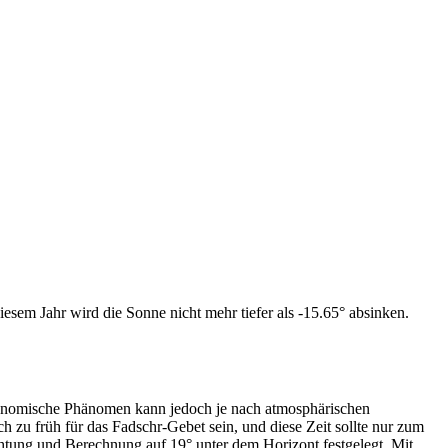
esem Jahr wird die Sonne nicht mehr tiefer als -15.65° absinken.
tronomische Phänomen kann jedoch je nach atmosphärischen
zu früh für das Fadschr-Gebet sein, und diese Zeit sollte nur zum
htung und Berechnung auf 19° unter dem Horizont festgelegt. Mit