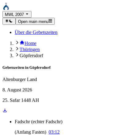
MWL 2007
Open main menu
Über die Gebetszeiten
Home
Thüringen
Göpfersdorf
Gebetszeiten in
Göpfersdorf
Altenburger Land
8. August 2026
25. Safar 1448 AH
Fadschr
(
echter Fadschr
)
(
Anfang Fasten
)
03:12