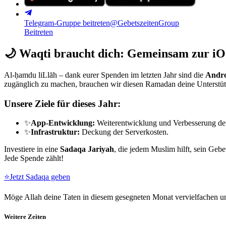
Telegram-Gruppe beitreten
@GebetszeitenGroup
Beitreten
🌙
Waqti braucht dich: Gemeinsam zur iO
Al-ḥamdu liLlāh – dank eurer Spenden im letzten Jahr sind die
Andro
zugänglich zu machen, brauchen wir diesen Ramadan deine Unterstü
Unsere Ziele für dieses Jahr:
✨
App-Entwicklung:
Weiterentwicklung und Verbesserung de
✨
Infrastruktur:
Deckung der Serverkosten.
Investiere in eine
Sadaqa Jariyah
, die jedem Muslim hilft, sein Gebe
Jede Spende zählt!
⭐
Jetzt Sadaqa geben
Möge Allah deine Taten in diesem gesegneten Monat vervielfachen un
Weitere Zeiten