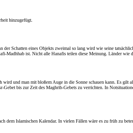
heit hinzugefügt.
der Schatten eines Objekts zweimal so lang wird wie seine tatsächlic
nafi-Madhhab ist. Nicht alle Hanafis teilen diese Meinung. Länder wie
ich wird und man mit bloßem Auge in die Sonne schauen kann. Es gilt a
Asr-Gebet bis zur Zeit des Maghrib-Gebets zu verrichten. In Notsituatio
 dem Islamischen Kalendar. In vielen Fällen wäre es zu früh zu beten