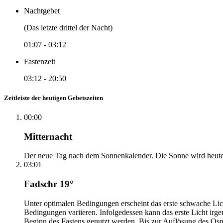
Nachtgebet
(Das letzte drittel der Nacht)
01:07
-
03:12
Fastenzeit
03:12
-
20:50
Zeitleiste der heutigen Gebetszeiten
00:00
Mitternacht
Der neue Tag nach dem Sonnenkalender. Die Sonne wird heute, i
03:01
Fadschr 19°
Unter optimalen Bedingungen erscheint das erste schwache Li
Bedingungen variieren. Infolgedessen kann das erste Licht irg
Beginn des Fastens genutzt werden. Bis zur Auflösung des Osm