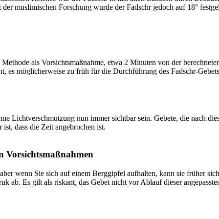
t der muslimischen Forschung wurde der Fadschr jedoch auf 18° festge
 Methode als Vorsichtsmaßnahme, etwa 2 Minuten von der berechneten Fa
t, es möglicherweise zu früh für die Durchführung des Fadschr-Gebets 
e Lichtverschmutzung nun immer sichtbar sein. Gebete, die nach dieser 
ist, dass die Zeit angebrochen ist.
on Vorsichtsmaßnahmen
 aber wenn Sie sich auf einem Berggipfel aufhalten, kann sie früher sic
k ab. Es gilt als riskant, das Gebet nicht vor Ablauf dieser angepasste