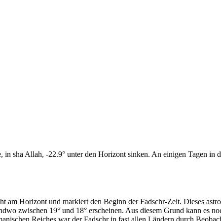
n sha Allah, -22.9° unter den Horizont sinken. An einigen Tagen in di
cht am Horizont und markiert den Beginn der Fadschr-Zeit. Dieses as
endwo zwischen 19° und 18° erscheinen. Aus diesem Grund kann es noch 
anischen Reiches war der Fadschr in fast allen Ländern durch Beobac