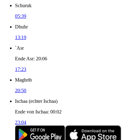
Schuruk
05:39
Dhuhr
13:19
`Asr
Ende Asr
:
20:06
17:23
Maghrib
20:50
Ischaa
(
echter Ischaa
)
Ende von Ischaa
:
00:02
23:04