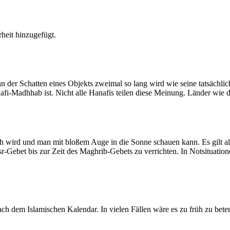
heit hinzugefügt.
der Schatten eines Objekts zweimal so lang wird wie seine tatsächlic
nafi-Madhhab ist. Nicht alle Hanafis teilen diese Meinung. Länder wie
ich wird und man mit bloßem Auge in die Sonne schauen kann. Es gilt a
Asr-Gebet bis zur Zeit des Maghrib-Gebets zu verrichten. In Notsituatio
 dem Islamischen Kalendar. In vielen Fällen wäre es zu früh zu beten