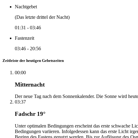
Nachtgebet
(Das letzte drittel der Nacht)
01:31
-
03:46
Fastenzeit
03:46
-
20:56
Zeitleiste der heutigen Gebetszeiten
00:00
Mitternacht
Der neue Tag nach dem Sonnenkalender. Die Sonne wird heute, i
03:37
Fadschr 19°
Unter optimalen Bedingungen erscheint das erste schwache Li
Bedingungen variieren. Infolgedessen kann das erste Licht irg
Beginn des Fastens genutzt werden. Bis zur Auflösung des Osm