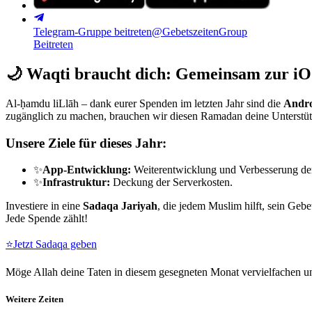
Telegram-Gruppe beitreten
@GebetszeitenGroup
Beitreten
🌙
Waqti braucht dich: Gemeinsam zur iO
Al-ḥamdu liLlāh – dank eurer Spenden im letzten Jahr sind die
Andro
zugänglich zu machen, brauchen wir diesen Ramadan deine Unterstü
Unsere Ziele für dieses Jahr:
✨
App-Entwicklung:
Weiterentwicklung und Verbesserung de
✨
Infrastruktur:
Deckung der Serverkosten.
Investiere in eine
Sadaqa Jariyah
, die jedem Muslim hilft, sein Gebe
Jede Spende zählt!
⭐
Jetzt Sadaqa geben
Möge Allah deine Taten in diesem gesegneten Monat vervielfachen un
Weitere Zeiten