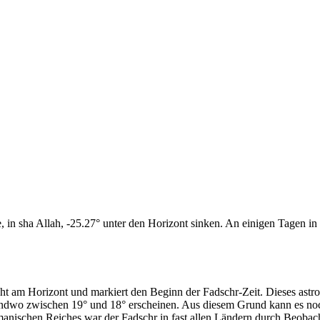
n sha Allah, -25.27° unter den Horizont sinken. An einigen Tagen in d
cht am Horizont und markiert den Beginn der Fadschr-Zeit. Dieses as
endwo zwischen 19° und 18° erscheinen. Aus diesem Grund kann es noch 
anischen Reiches war der Fadschr in fast allen Ländern durch Beobac