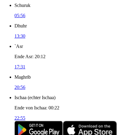
Schuruk
05:56
Dhuhr
13:30
`Asr
Ende Asr
:
20:12
17:31
Maghrib
20:56
Ischaa
(
echter Ischaa
)
Ende von Ischaa
:
00:22
22:55