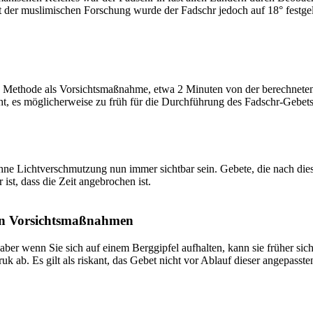
t der muslimischen Forschung wurde der Fadschr jedoch auf 18° festge
 Methode als Vorsichtsmaßnahme, etwa 2 Minuten von der berechneten Fa
t, es möglicherweise zu früh für die Durchführung des Fadschr-Gebets 
e Lichtverschmutzung nun immer sichtbar sein. Gebete, die nach dieser 
ist, dass die Zeit angebrochen ist.
on Vorsichtsmaßnahmen
 aber wenn Sie sich auf einem Berggipfel aufhalten, kann sie früher sic
k ab. Es gilt als riskant, das Gebet nicht vor Ablauf dieser angepasste