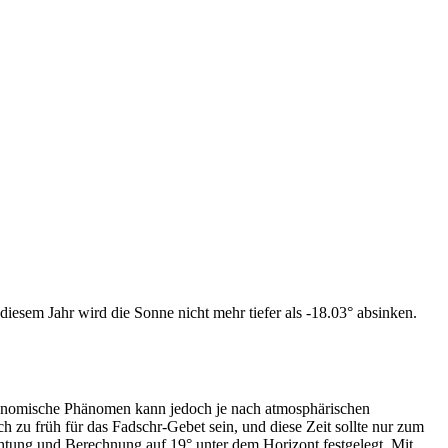
iesem Jahr wird die Sonne nicht mehr tiefer als -18.03° absinken.
tronomische Phänomen kann jedoch je nach atmosphärischen
zu früh für das Fadschr-Gebet sein, und diese Zeit sollte nur zum
htung und Berechnung auf 19° unter dem Horizont festgelegt. Mit