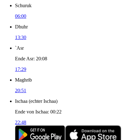
Schuruk
06:00
Dhuhr
13:30
`Asr
Ende Asr
:
20:08
17:29
Maghrib
20:51
Ischaa
(
echter Ischaa
)
Ende von Ischaa
:
00:22
22:48