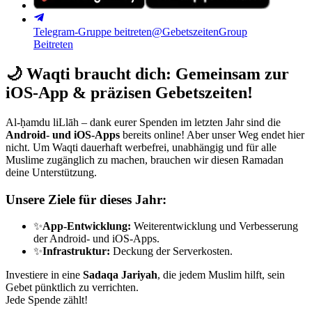
Telegram-Gruppe beitreten
@GebetszeitenGroup
Beitreten
🌙
Waqti braucht dich: Gemeinsam zur
iOS-App & präzisen Gebetszeiten!
Al-ḥamdu liLlāh – dank eurer Spenden im letzten Jahr sind die
Android- und iOS-Apps
bereits online! Aber unser Weg endet hier
nicht. Um Waqti dauerhaft werbefrei, unabhängig und für alle
Muslime zugänglich zu machen, brauchen wir diesen Ramadan
deine Unterstützung.
Unsere Ziele für dieses Jahr:
✨
App-Entwicklung:
Weiterentwicklung und Verbesserung
der Android- und iOS-Apps.
✨
Infrastruktur:
Deckung der Serverkosten.
Investiere in eine
Sadaqa Jariyah
, die jedem Muslim hilft, sein
Gebet pünktlich zu verrichten.
Jede Spende zählt!