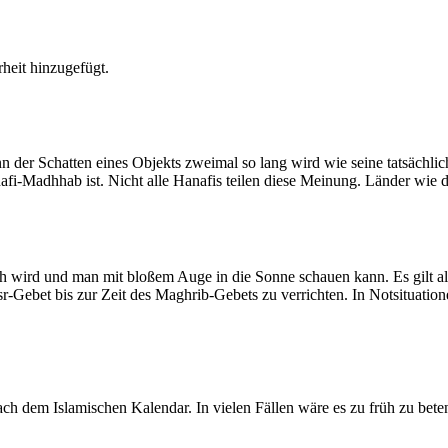
heit hinzugefügt.
der Schatten eines Objekts zweimal so lang wird wie seine tatsächlic
nafi-Madhhab ist. Nicht alle Hanafis teilen diese Meinung. Länder wie
ich wird und man mit bloßem Auge in die Sonne schauen kann. Es gilt a
Asr-Gebet bis zur Zeit des Maghrib-Gebets zu verrichten. In Notsituatio
 dem Islamischen Kalendar. In vielen Fällen wäre es zu früh zu beten