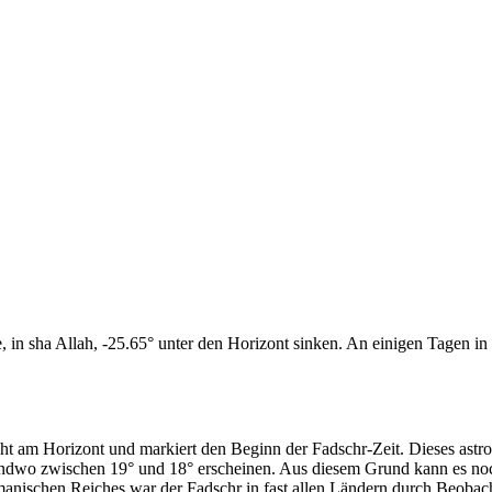
n sha Allah, -25.65° unter den Horizont sinken. An einigen Tagen in d
cht am Horizont und markiert den Beginn der Fadschr-Zeit. Dieses as
endwo zwischen 19° und 18° erscheinen. Aus diesem Grund kann es noch 
anischen Reiches war der Fadschr in fast allen Ländern durch Beobac