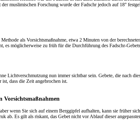
t der muslimischen Forschung wurde der Fadschr jedoch auf 18° festge
 Methode als Vorsichtsmaßnahme, etwa 2 Minuten von der berechneten Fa
t, es möglicherweise zu früh für die Durchführung des Fadschr-Gebets 
e Lichtverschmutzung nun immer sichtbar sein. Gebete, die nach dieser 
ist, dass die Zeit angebrochen ist.
on Vorsichtsmaßnahmen
 aber wenn Sie sich auf einem Berggipfel aufhalten, kann sie früher sic
k ab. Es gilt als riskant, das Gebet nicht vor Ablauf dieser angepasste