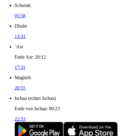
Schuruk
05:58
Dhuhr
13:31
`Asr
Ende Asr
:
20:12
17:31
Maghrib
20:55
Ischaa
(
echter Ischaa
)
Ende von Ischaa
:
00:23
22:53