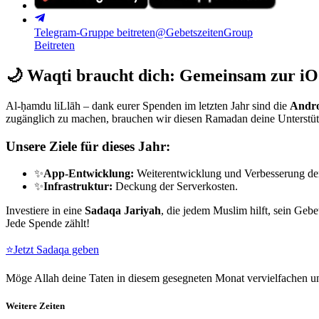
Telegram-Gruppe beitreten
@GebetszeitenGroup
Beitreten
🌙
Waqti braucht dich: Gemeinsam zur iO
Al-ḥamdu liLlāh – dank eurer Spenden im letzten Jahr sind die
Andro
zugänglich zu machen, brauchen wir diesen Ramadan deine Unterstü
Unsere Ziele für dieses Jahr:
✨
App-Entwicklung:
Weiterentwicklung und Verbesserung de
✨
Infrastruktur:
Deckung der Serverkosten.
Investiere in eine
Sadaqa Jariyah
, die jedem Muslim hilft, sein Gebe
Jede Spende zählt!
⭐
Jetzt Sadaqa geben
Möge Allah deine Taten in diesem gesegneten Monat vervielfachen un
Weitere Zeiten