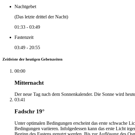
Nachtgebet
(Das letzte drittel der Nacht)
01:33
-
03:49
Fastenzeit
03:49
-
20:55
Zeitleiste der heutigen Gebetszeiten
00:00
Mitternacht
Der neue Tag nach dem Sonnenkalender. Die Sonne wird heute, i
03:41
Fadschr 19°
Unter optimalen Bedingungen erscheint das erste schwache Li
Bedingungen variieren. Infolgedessen kann das erste Licht irg
Beginn des Fastens genutzt werden. Bis zur Auflösung des Osm