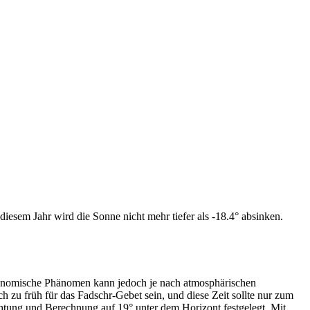
iesem Jahr wird die Sonne nicht mehr tiefer als -18.4° absinken.
tronomische Phänomen kann jedoch je nach atmosphärischen
zu früh für das Fadschr-Gebet sein, und diese Zeit sollte nur zum
htung und Berechnung auf 19° unter dem Horizont festgelegt. Mit